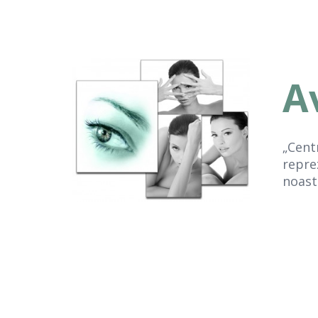
A
„Cent
repre
noast